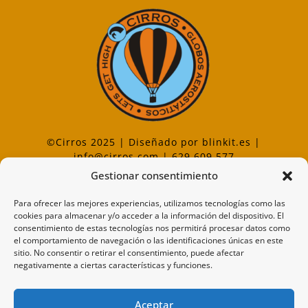
©Cirros 2025 | Diseñado por
blinkit.es
|
info@cirros.com
| 629 609 577
Gestionar consentimiento
Para ofrecer las mejores experiencias, utilizamos tecnologías como las
cookies para almacenar y/o acceder a la información del dispositivo. El
RGPD
consentimiento de estas tecnologías nos permitirá procesar datos como
el comportamiento de navegación o las identificaciones únicas en este
Aviso legal
sitio. No consentir o retirar el consentimiento, puede afectar
negativamente a ciertas características y funciones.
Declaracion de privacidad
Política de cookies
Aceptar