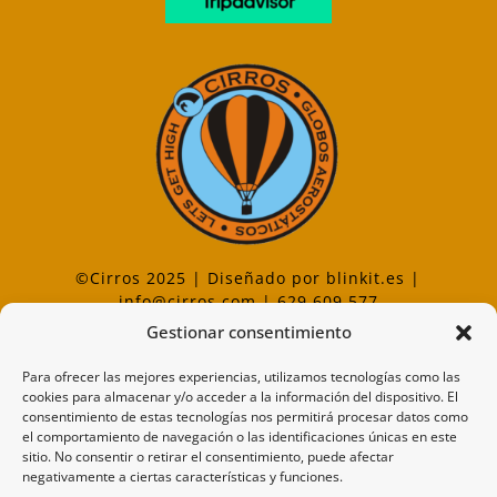
©Cirros 2025 | Diseñado por
blinkit.es
|
info@cirros.com
| 629 609 577
Gestionar consentimiento
Para ofrecer las mejores experiencias, utilizamos tecnologías como las
cookies para almacenar y/o acceder a la información del dispositivo. El
RGPD
consentimiento de estas tecnologías nos permitirá procesar datos como
el comportamiento de navegación o las identificaciones únicas en este
Aviso legal
sitio. No consentir o retirar el consentimiento, puede afectar
negativamente a ciertas características y funciones.
Declaracion de privacidad