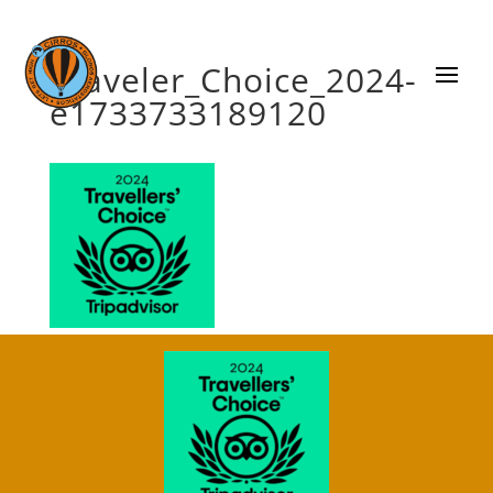
Traveler_Choice_2024-
e1733733189120