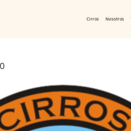
Cirros
Nosotros
20